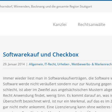
 Schorndorf, Winnenden, Backnang und die gesamte Region Stuttgart
Kanzlei
Rechtsanwälte
Softwarekauf und Checkbox
29. Januar 2014
|
Allgemein
,
IT-Recht, Urheber-, Wettbewerbs- & Markenrech
Immer wieder liest man in Softwarekaufverträgen, die Software w
Software werde nicht veräußert sondern nur zur Nutzung gegen Ent
schlecht, ist aber im Zweifel aus angelsächsischen Mustern a
Recht Anwendung findet, wenig Sinn. Es kommt darauf an, was im 
Überschrift bezeichnet wird, ist nur ein Merkmal, auf das es im Z
gar nicht mehr ankommt. Eine Lizenzierung kann ohne weiteres M