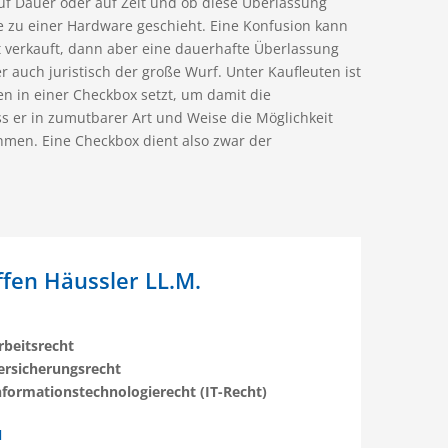
uf Dauer oder auf Zeit und ob diese Überlassung
be zu einer Hardware geschieht. Eine Konfusion kann
t verkauft, dann aber eine dauerhafte Überlassung
er auch juristisch der große Wurf. Unter Kaufleuten ist
en in einer Checkbox setzt, um damit die
s er in zumutbarer Art und Weise die Möglichkeit
hmen. Eine Checkbox dient also zwar der
effen Häussler LL.M.
rbeitsrecht
ersicherungsrecht
nformationstechnologierecht (IT-Recht)
N