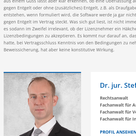
aus einem Guss lässt aber klar erkennen, ob eine Überlassung a
gegen Entgelt oder ohne (zusätzliches) Entgelt, z.B. als Draufga
entstehen, wenn formuliert wird, die Software werde ja gar nich
gegen Entgelt im Vertrag steckt. Was sich gut liest, ist nicht imm
es sodann im Zweifel irrelevant, ob der Lizenznehmer ein Häkch
Lizenzbedingungen zu akzeptieren. Es kommt nur darauf an, das
hatte, bei Vertragsschluss Kenntnis von den Bedingungen zu ne
Beweissicherung, hat aber keine konstitutive Wirkung.
Dr. jur. St
Rechtsanwalt
Fachanwalt für A
Fachanwalt für V
Fachanwalt für I
PROFIL ANSEHE