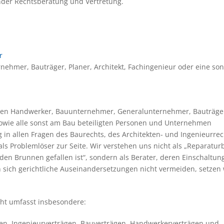
nder Rechtsberatung und Vertretung.
r
hmer, Bauträger, Planer, Architekt, Fachingenieur oder eine son
inden Handwerker, Bauunternehmer, Generalunternehmer, Bauträge
sowie alle sonst am Bau beteiligten Personen und Unternehmen
in allen Fragen des Baurechts, des Architekten- und Ingenieurrec
ls Problemlöser zur Seite. Wir verstehen uns nicht als „Reparaturb
 den Brunnen gefallen ist“, sondern als Berater, deren Einschaltun
en sich gerichtliche Auseinandersetzungen nicht vermeiden, setzen 
ht umfasst insbesondere:
gen, Ingenieurverträgen, Bauverträgen, Handwerkerverträgen und