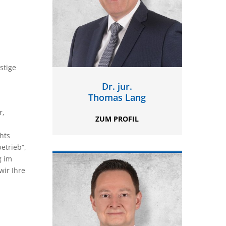
stige
Dr. jur.
Thomas Lang
r,
ZUM PROFIL
hts
etrieb“,
g im
wir Ihre