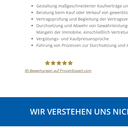
Gestaltung maßgeschneiderter Kaufverträge un
Beratung beim Kauf oder Verkauf von gewerbli
Vertragsprüfung und Begleitung der Vertragsv
Durchsetzung und Abwehr von Gewährleistungs
Mängeln der Immobilie, einschließlich Vertretu
Vergütungs- und Kaufpreisansprüche
Führung von Prozessen zur Durchsetzung und
85
Bewertungen auf ProvenExpert.com
MACKH |LANG Rechtsanwälte Partners
WIR VERSTEHEN UNS NI