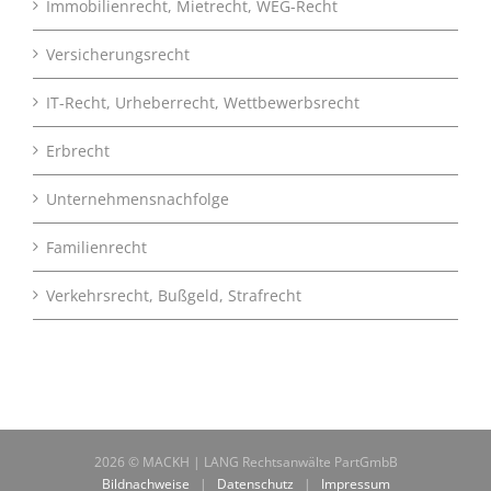
Immobilienrecht, Mietrecht, WEG-Recht
Versicherungsrecht
IT-Recht, Urheberrecht, Wettbewerbsrecht
Erbrecht
Unternehmensnachfolge
Familienrecht
Verkehrsrecht, Bußgeld, Strafrecht
2026 © MACKH | LANG Rechtsanwälte PartGmbB
Bildnachweise
|
Datenschutz
|
Impressum