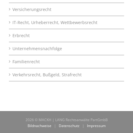
Versicherungsrecht
IT-Recht, Urheberrecht, Wettbewerbsrecht
Erbrecht
Unternehmensnachfolge
Familienrecht
Verkehrsrecht, Bußgeld, Strafrecht
2026 © MACKH | LANG Rechtsanwälte PartGmbB
Bildnachweise
|
Datenschutz
|
Impressum